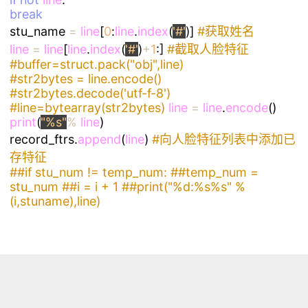
break
stu_name
=
line
[
0
:
line
.
index
(
'#'
)]
#获取姓名
line
=
line
[
line
.
index
(
'#'
)
+
1
:]
#截取人脸特征
#buffer=struct.pack("obj",line)
#str2bytes
=
line.encode()
#str2bytes.decode('utf-f-8')
#line=bytearray(str2bytes)
line
=
line
.
encode
()
print
(
"%s"
%
line
)
record_ftrs.
append
(
line
)
#向人脸特征列表中添加已
存特征
##if
stu_num
!=
temp_num:
##temp_num
=
stu_num
##i
=
i
+
1
##print("%d:%s%s"
%
(i,stuname),line)
保存代码