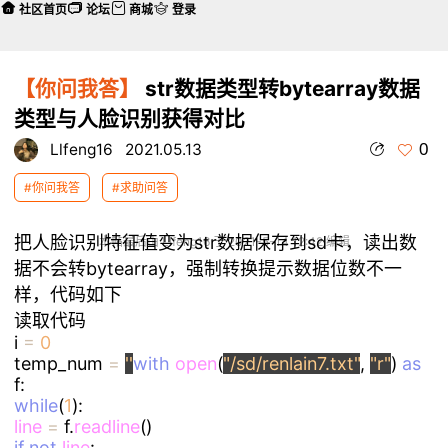
社区首页
论坛
商城
登录
【你问我答】
str数据类型转bytearray数据
类型与人脸识别获得对比
0
Llfeng16
2021.05.13
#你问我答
#求助问答
把人脸识别特征值变为str数据保存到sd卡，读出数
本帖最后由 Llfeng16 于 2021-5-14 12:42 编辑
据不会转bytearray，强制转换提示数据位数不一
样，代码如下
读取代码
i
=
0
temp_num
=
''
with
open
(
"/sd/renlain7.txt"
,
"r"
)
as
f:
while
(
1
):
line
=
f.
readline
()
if
not
line
: