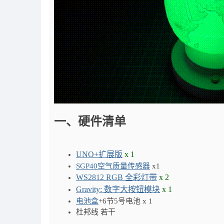
一、
硬件清单
UNO+扩展版
x 1
SGP40空气质量传感器
x1
WS2812 RGB 全彩灯带
x 2
Gravity: 数字大按钮模块
x 1
电池盒
+6节5号电池 x 1
杜邦线 若干