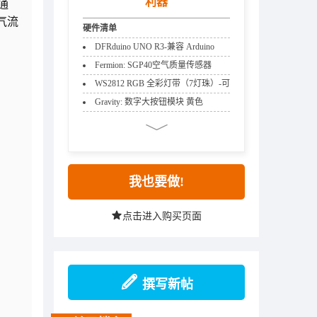
利器
通
气流
硬件清单
DFRduino UNO R3-兼容 Arduino
Uno（含USB线）
Fermion: SGP40空气质量传感器
WS2812 RGB 全彩灯带（7灯珠）-可
编程氛围灯
Gravity: 数字大按钮模块 黄色
我也要做!
点击进入购买页面
撰写新帖