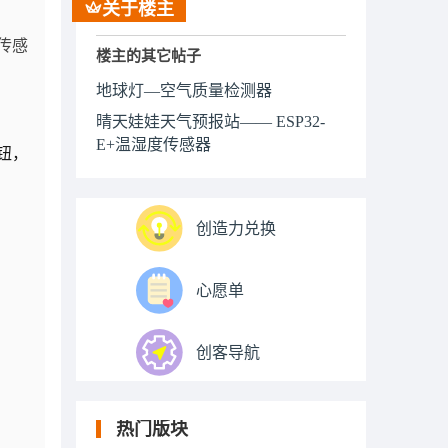
关于楼主
传感
楼主的其它帖子
地球灯—空气质量检测器
晴天娃娃天气预报站—— ESP32-
E+温湿度传感器
钮，
创造力兑换
心愿单
创客导航
热门版块