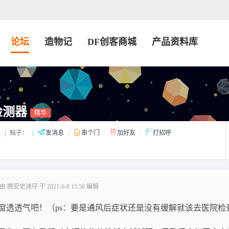
论坛
造物记
DF创客商城
产品资料库
检测器
精华
：
|
帖子：
|
发消息
|
串个门
|
加好友
|
打招呼
晚安史迪仔 于 2021-6-8 15:50 编辑
窗透透气吧！（
ps：要是通风后症状还是没有缓解就该去医院检