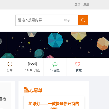
登录
注册
帖子
分享
11680浏览
12回复
3收藏
心愿单
查检
地球灯——一款提醒你开窗的