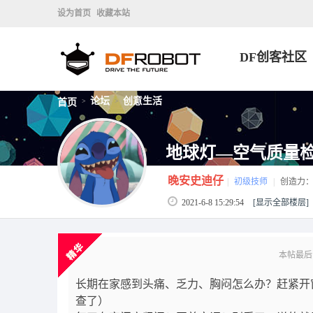
设为首页
收藏本站
DF创客社区
论坛
创意生活
首页
>
>
地球灯—空气质量
晚安史迪仔
|
初级技师
|
创造力
2021-6-8 15:29:54
[显示全部楼层]
本帖最后由 
长期在家感到头痛、乏力、胸闷怎么办？赶紧开
查了）