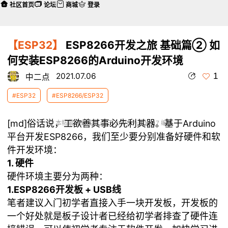
社区首页
论坛
商城
登录
【ESP32】
ESP8266开发之旅 基础篇② 如
何安装ESP8266的Arduino开发环境
1
2021.07.06
中二点
#ESP32
#ESP8266/ESP32
[md]俗话说，工欲善其事必先利其器。基于Arduino
本帖最后由 中二点 于 2021-7-6 14:17 编辑
平台开发ESP8266，我们至少要分别准备好硬件和软
件开发环境：
1. 硬件
硬件环境主要分为两种：
1.ESP8266开发板 + USB线
笔者建议入门初学者直接入手一块开发板，开发板的
一个好处就是板子设计者已经给初学者排查了硬件连