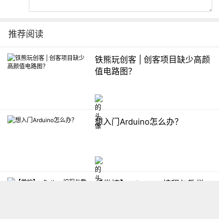
推荐阅读
铁熊玩创客 | 创客项目缺少高颜
值电路图？
想入门Arduino怎么办？
【掌控】mPython编程与教学
软件平台汇总