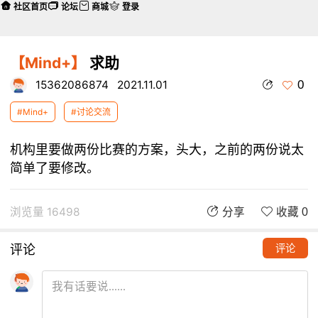
社区首页
论坛
商城
登录
【Mind+】
求助
0
15362086874
2021.11.01
#Mind+
#讨论交流
机构里要做两份比赛的方案，头大，之前的两份说太
简单了要修改。
浏览量 16498
分享
收藏 0
评论
评论