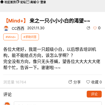
社区首页
论坛
商城
登录
【Mind+】
来之一只小小小白的渴望~~
0
2021.11.30
CC西西
#Mind+
#求助问答
各位大佬好，我是一只超级小白，以后想去培训机
构，能不能给点方向，该怎么学啊？？
完全没有方向，像只无头苍蝇，望各位大大大大大佬
帮个忙，告诉一下。谢谢啦·~~
浏览量 16764
分享
收藏 0
评论
评论