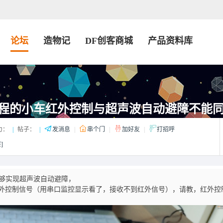
论坛
造物记
DF创客商城
产品资料库
+编程的小车红外控制与超声波自动避障不能
力：
|
帖子：
|
发消息
|
串个门
|
加好友
|
打招呼
]
够实现超声波自动避障，
外控制信号（用串口监控显示看了，接收不到红外信号），请教，红外控