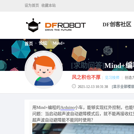
设为首页
收藏本站
DF创客社区
论坛
Mind+
首页
>
>
[求助问答]
Mind
风之积也不厚
|
见习技师
|
创造
2021-12-13 10:31:38
[显示全部楼层
用Mind+编程的
Arduino
小车，能够实现红外控制，也能
问题：当启动超声波自动避障模式后，就不能再接收红
超声波自动避障能不能同时使用？