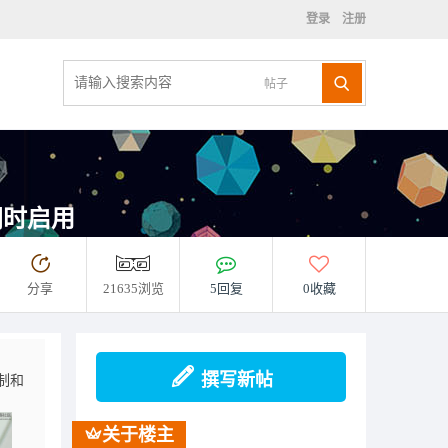
登录
注册
帖子
同时启用
分享
21635浏览
5回复
0收藏
撰写新帖
制和
关于楼主