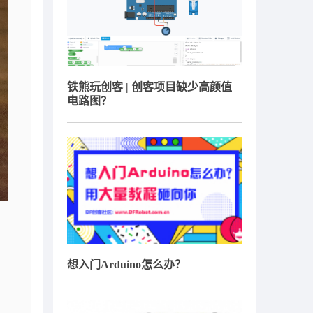
铁熊玩创客 | 创客项目缺少高颜值
电路图？
想入门Arduino怎么办？