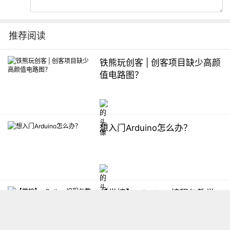
推荐阅读
铁熊玩创客 | 创客项目缺少高颜
值电路图？
想入门Arduino怎么办？
【掌控】mPython编程与教学
软件平台汇总