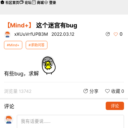
社区首页
论坛
商城
登录
【Mind+】
这个迷宫有bug
0
xXUuVrfUPB3M
2022.03.12
#Mind+
#求助问答
有些bug，求解
浏览量 13742
分享
收藏 0
评论
评论