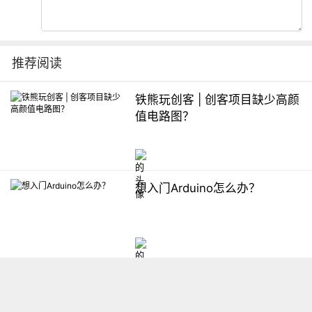
推荐阅读
铁熊玩创客 | 创客项目缺少高颜
值电路图？
想入门Arduino怎么办？
【掌控】mPython编程与教学
软件平台汇总