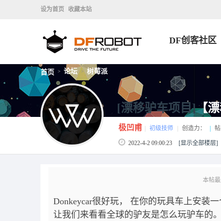
设为首页
收藏本站
DF创客社区
论坛
树莓派
首页
>
>
[漂移驴车项目]
【漂移
极凹甫
|
初级技师
|
创造力：
|
帖
2022-4-2 09:00:23
[显示全部楼层]
本帖最后
Donkeycar很好玩， 在你的玩具车上安
让我们来看看全球的驴友是怎么玩驴车的