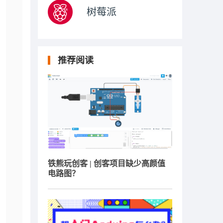
树莓派
推荐阅读
铁熊玩创客 | 创客项目缺少高颜值
电路图？