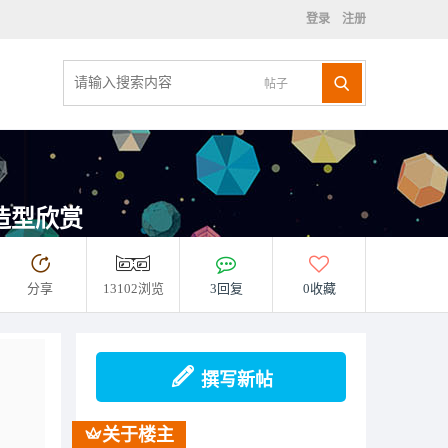
登录
注册
帖子
驴车造型欣赏
分享
13102浏览
3回复
0收藏
撰写新帖
关于楼主