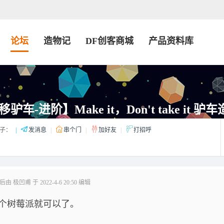
论坛
造物记
DF创客商城
产品资料库
驴车-进阶】Make it，Don't take it 
子：
|
发消息
|
串个门
|
加好友
|
打招呼
由 极凹甫 于 2022-4-6 20:50 编辑
装一个树莓派就可以了。
。