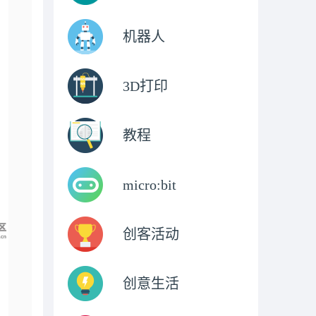
机器人
3D打印
教程
micro:bit
创客活动
创意生活