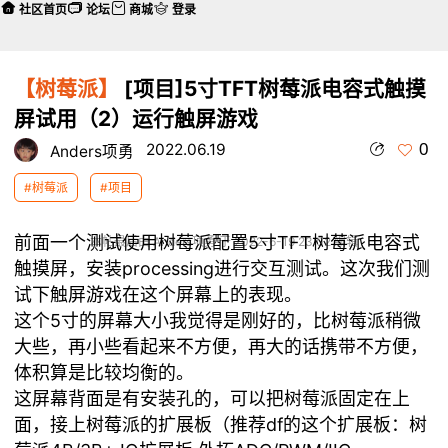
社区首页
论坛
商城
登录
【树莓派】
[项目]5寸TFT树莓派电容式触摸
屏试用（2）运行触屏游戏
0
2022.06.19
Anders项勇
#树莓派
#项目
前面一个测试使用树莓派配置5寸TFT树莓派电容式
本帖最后由 Anders项勇 于 2022-6-19 23:02 编辑
触摸屏，安装processing进行交互测试。这次我们测
试下触屏游戏在这个屏幕上的表现。
这个5寸的屏幕大小我觉得是刚好的，比树莓派稍微
大些，再小些看起来不方便，再大的话携带不方便，
体积算是比较均衡的。
这屏幕背面是有安装孔的，可以把树莓派固定在上
面，接上树莓派的扩展板（推荐df的这个扩展板：树