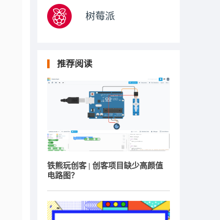
树莓派
推荐阅读
铁熊玩创客 | 创客项目缺少高颜值
电路图？