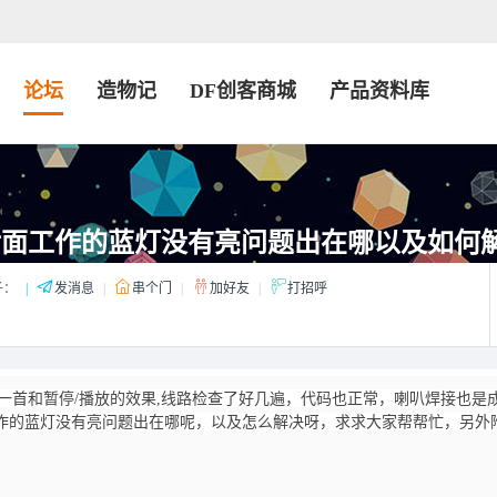
论坛
造物记
DF创客商城
产品资料库
r板后面工作的蓝灯没有亮问题出在哪以及如何
子：
|
发消息
|
串个门
|
加好友
|
打招呼
做下一首上一首和暂停/播放的效果,线路检查了好几遍，代码也正常，喇叭焊接也是
面工作的蓝灯没有亮问题出在哪呢，以及怎么解决呀，求求大家帮帮忙，另外