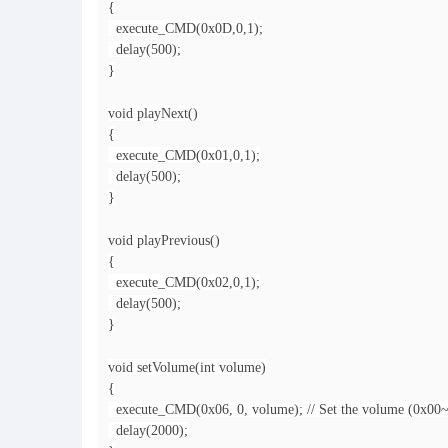
{
execute_CMD(0x0D,0,1);
delay(500);
}
void playNext()
{
execute_CMD(0x01,0,1);
delay(500);
}
void playPrevious()
{
execute_CMD(0x02,0,1);
delay(500);
}
void setVolume(int volume)
{
execute_CMD(0x06, 0, volume); // Set the volume (0x00
delay(2000);