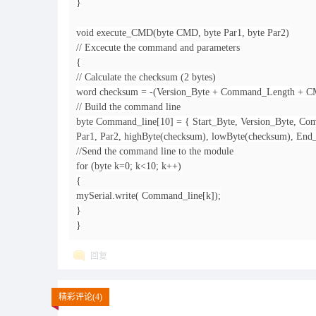
}
void execute_CMD(byte CMD, byte Par1, byte Par2)
// Excecute the command and parameters
{
// Calculate the checksum (2 bytes)
word checksum = -(Version_Byte + Command_Length + CM
// Build the command line
byte Command_line[10] = { Start_Byte, Version_Byte, 
Par1, Par2, highByte(checksum), lowByte(checksum), End
//Send the command line to the module
for (byte k=0; k<10; k++)
{
mySerial.write( Command_line[k]);
}
}
回复
精彩评论(4)