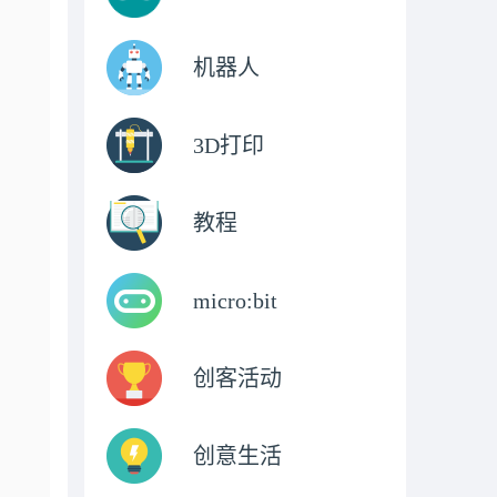
机器人
3D打印
教程
micro:bit
创客活动
创意生活