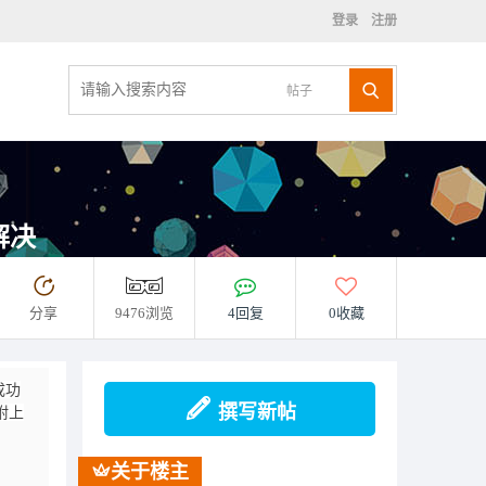
登录
注册
帖子
解决
分享
9476浏览
4回复
0收藏
成功
撰写新帖
附上
关于楼主