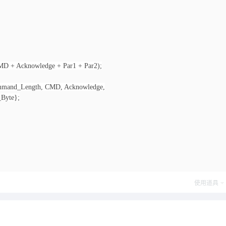
D + Acknowledge + Par1 + Par2);
Command_Length, CMD, Acknowledge,
_Byte};
使用道具