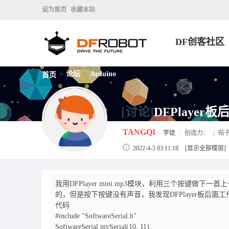
设为首页
收藏本站
DF创客社区
论坛
Arduino
首页
>
>
[讨论]
DFPlaye
TANGQI
|
学徒
|
创造力：
|
帖
2022-4-5 03:11:18
[显示全部楼层]
我用DFPlayer mini mp3模块，利用三个按键
的，但是按下按键没有声音，我发现DFPlayer板后
代码
#include "SoftwareSerial.h"
SoftwareSerial mySerial(10, 11);