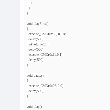
}
}
}
void playFirst()
{
execute_CMD(0x3F, 0, 0);
delay(500);
setVolume(20);
delay(500);
execute_CMD(0x11,0,1);
delay(500);
}
void pause()
{
execute_CMD(0x0E,0,0);
delay(500);
}
void play()