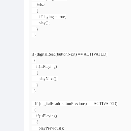
}else
{
isPlaying = true;
play();
}
}
if (digitalRead(buttonNext) == ACTIVATED)
{
if(isPlaying)
{
playNext();
}
}
if (digitalRead(buttonPrevious) == ACTIVATED)
{
if(isPlaying)
{
playPrevious();