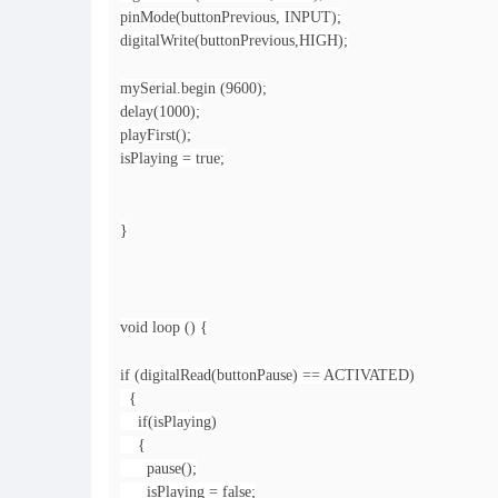
pinMode(buttonPrevious, INPUT);
digitalWrite(buttonPrevious,HIGH);
mySerial.begin (9600);
delay(1000);
playFirst();
isPlaying = true;
}
void loop () {
if (digitalRead(buttonPause) == ACTIVATED)
{
if(isPlaying)
{
pause();
isPlaying = false;