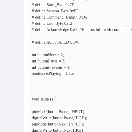
# define Start_Byte 0x7E
# define Version_Byte 0xFF
# define Command_Length 0x06
# define End_Byte 0xEF
# define Acknowledge 0x00 //Returns info with command 0x
# define ACTIVATED LOW
int buttonNext = 2;
int buttonPause = 3;
int buttonPrevious = 4;
boolean isPlaying = false;
void setup () {
pinMode(buttonPause, INPUT);
digitalWrite(buttonPause,HIGH);
pinMode(buttonNext, INPUT);
digitalWrite(buttonNext,HIGH);