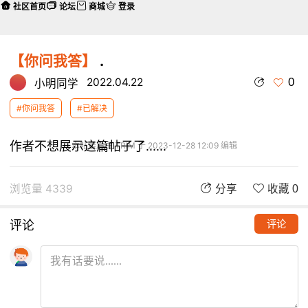
社区首页
论坛
商城
登录
【你问我答】
.
0
2022.04.22
小明同学
#你问我答
#已解决
作者不想展示这篇帖子了......
本帖最后由 TRIM 于 2023-12-28 12:09 编辑
浏览量 4339
分享
收藏 0
评论
评论