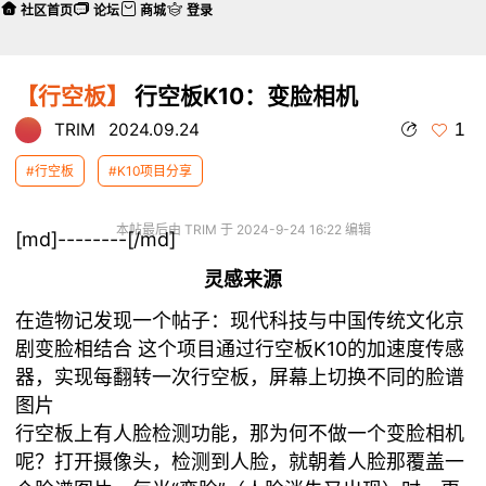
社区首页
论坛
商城
登录
【行空板】
行空板K10：变脸相机
1
TRIM
2024.09.24
#行空板
#K10项目分享
本帖最后由 TRIM 于 2024-9-24 16:22 编辑
[md]--------[/md]
灵感来源
在造物记发现一个帖子：
现代科技与中国传统文化京
剧变脸相结合
这个项目通过行空板K10的加速度传感
器，实现每翻转一次行空板，屏幕上切换不同的脸谱
图片
行空板上有人脸检测功能，那为何不做一个变脸相机
呢？打开摄像头，检测到人脸，就朝着人脸那覆盖一