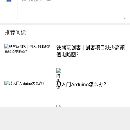
推荐阅读
铁熊玩创客 | 创客项目缺少高颜
值电路图？
想入门Arduino怎么办？
【掌控】mPython编程与教学
软件平台汇总