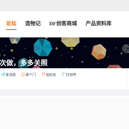
论坛
造物记
DF创客商城
产品资料库
次做，多多关照
发消息
|
串个门
|
加好友
|
打招呼