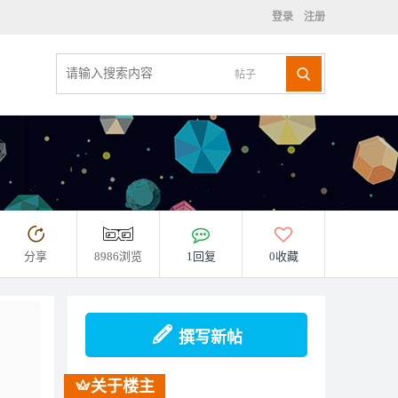
登录
注册
帖子
分享
8986浏览
1回复
0收藏
撰写新帖
关于楼主