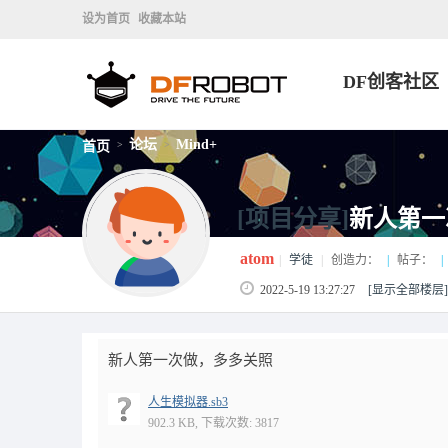
设为首页
收藏本站
DF创客社区
论坛
Mind+
首页
>
>
[项目分享]
新人第一
atom
|
学徒
|
创造力：
|
帖子：
|
2022-5-19 13:27:27
[显示全部楼层]
新人第一次做，多多关照
人生模拟器.sb3
902.3 KB, 下载次数: 3817