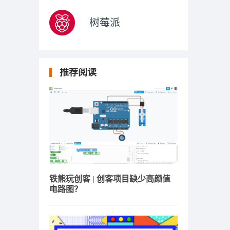
树莓派
推荐阅读
铁熊玩创客 | 创客项目缺少高颜值
电路图？