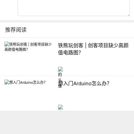
推荐阅读
铁熊玩创客 | 创客项目缺少高颜
值电路图？
想入门Arduino怎么办？
【掌控】mPython编程与教学
软件平台汇总