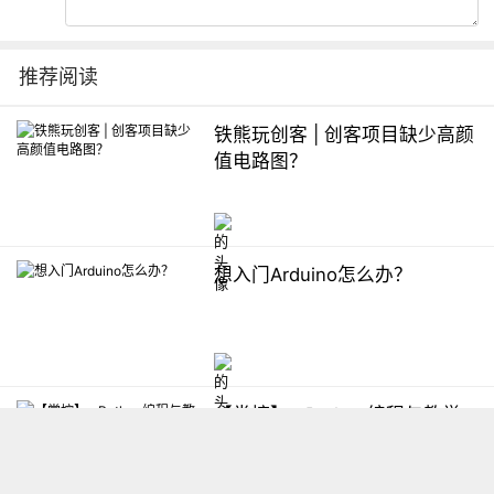
推荐阅读
铁熊玩创客 | 创客项目缺少高颜
值电路图？
想入门Arduino怎么办？
【掌控】mPython编程与教学
软件平台汇总