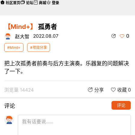
社区首页
论坛
商城
登录
【Mind+】
孤勇者
0
2022.08.07
赵大智
#Mind+
#项目分享
把上次孤勇者前奏与后方主演奏。乐器复的问题解决
了一下。
浏览量 14424
分享
收藏 0
评论
评论