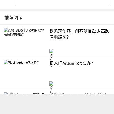
推荐阅读
铁熊玩创客 | 创客项目缺少高颜
值电路图？
想入门Arduino怎么办？
【掌控】mPython编程与教学
软件平台汇总