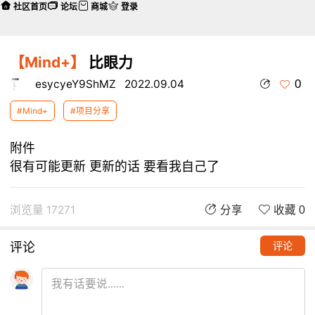
社区首页
论坛
商城
登录
【Mind+】
比眼力
0
esycyeY9ShMZ
2022.09.04
#Mind+
#项目分享
附件
很有可能更新 更新的话 要看我自己了
浏览量 17271
分享
收藏 0
评论
评论