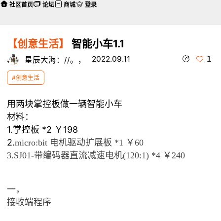
社区首页
论坛
商城
登录
【创意生活】
智能小车1.1
1
2022.09.11
星辰大海：//。，
#创意生活
用两块掌控板做一辆智能小车
材料：
1.掌控板 *2 ￥198
2.
micro:bit 电机驱动扩展板 *1 ￥60
3.
SJ01-带编码器直流减速电机(120:1) *4 ￥240
一，
接收端程序