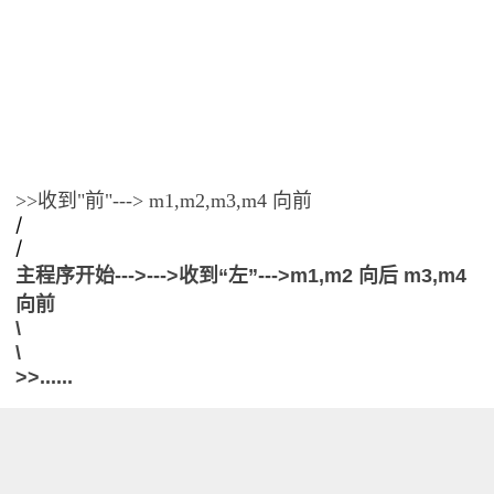
>>收到"前"---> m1,m2,m3,m4 向前
/
/
主程序开始--->--->收到“左”--->m1,m2 向后 m3,m4
向前
\
\
>>......
浏览量 5462
分享
收藏 1