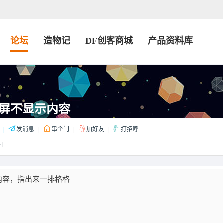
论坛
造物记
DF创客商城
产品资料库
屏不显示内容
|
发消息
|
串个门
|
加好友
|
打招呼
]
内容，指出来一排格格