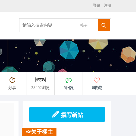
登录
注册
帖子
分享
28402浏览
5回复
0收藏
撰写新帖
关于楼主