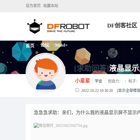
设为首页
收藏本站
DF创客社区
论坛
Mind+
首页
>
>
[求助问答]
液晶显示
小星星
|
学徒
|
创造力：
|
帖子：
2022-10-22 10:30:20
[显示全部楼层
急急急求助：亲们，为什么我的液晶显示屏不显示