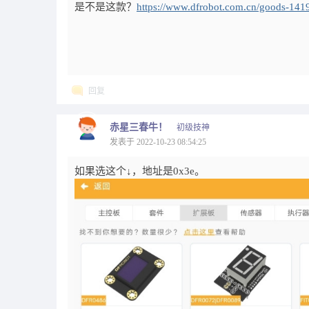
是不是这款？
https://www.dfrobot.com.cn/goods-141
回复
赤星三春牛！
初级技神
发表于 2022-10-23 08:54:25
如果选这个↓，地址是0x3e。