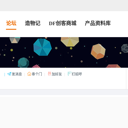
论坛
造物记
DF创客商城
产品资料库
：
|
发消息
|
串个门
|
加好友
|
打招呼