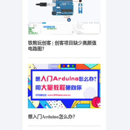
铁熊玩创客 | 创客项目缺少高颜值
电路图？
想入门Arduino怎么办？