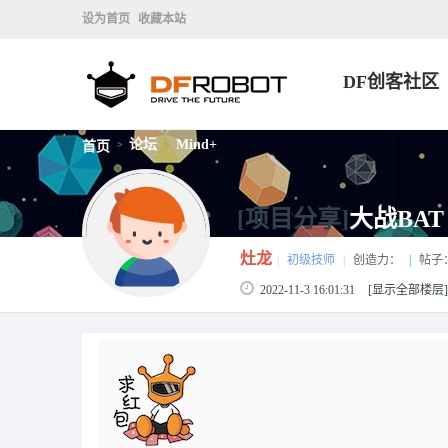
设为首页
收藏本站
DF创客社区
论坛
Mind+
首页
>
>
[项目分享]
大战BAT
灶龙
|
初级技师
|
创造力：
|
帖子
2022-11-3 16:01:31
[显示全部楼层]