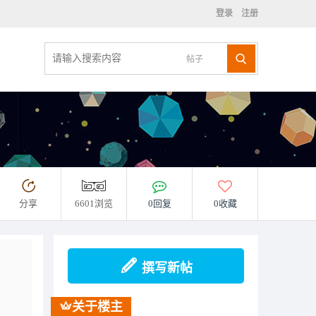
登录
注册
帖子
分享
6601浏览
0回复
0收藏
撰写新帖
关于楼主