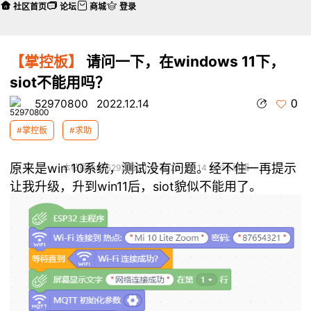
社区首页
论坛
商城
登录
【掌控板】
请问一下，在windows 11下，
siot不能用吗？
0
52970800
2022.12.14
#掌控板
#求助
原来是win 10系统，测试没有问题。经不住一再提示
本帖最后由 52970800 于 2022-12-14 12:32 编辑
让我升级，升到win11后，siot貌似不能用了。