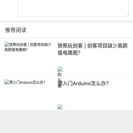
推荐阅读
铁熊玩创客 | 创客项目缺少高颜
值电路图？
想入门Arduino怎么办？
【掌控】mPython编程与教学
软件平台汇总