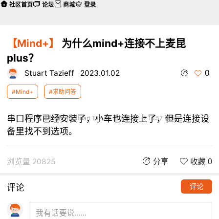
社区首页
论坛
商城
登录
【Mind+】
为什么mind+连接不上麦昆
plus？
0
Stuart Tazieff
2023.01.02
#Mind+
#求助问答
串口程序已经安装了，小车也连接上了，但是连接设
本帖最后由 Stuart Tazieff 于 2023-1-2 16:57 编辑
备里找不到选项。
浏览量 20825
分享
收藏 0
评论
评论