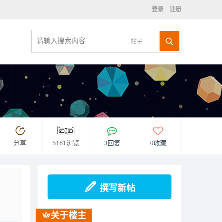
登录
注册
帖子
分享
5161浏览
3回复
0收藏
撰写新帖
关于楼主