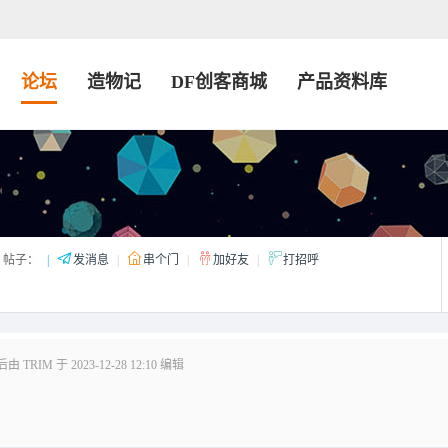
论坛
造物记
DF创客商城
产品资料库
帖子：
|
发消息
|
串个门
|
加好友
|
打招呼
 TRIM 于 2023-12-28 12:10 编辑