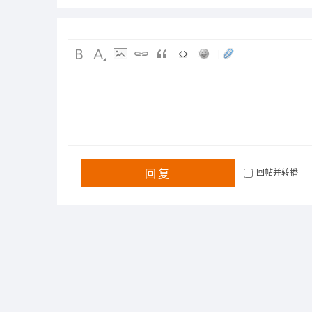
|
回复
回帖并转播