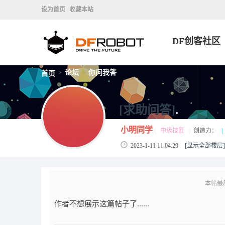
设为首页
收藏本站
DF创客社区
论坛
你问我答
首页
>
>
[求助问答]
.
小明同学
|
中级技匠
|
创造力：
|
2023-1-11 11:04:29
[显示全部楼层]
本帖最后由
作者不想展示这篇帖子了......