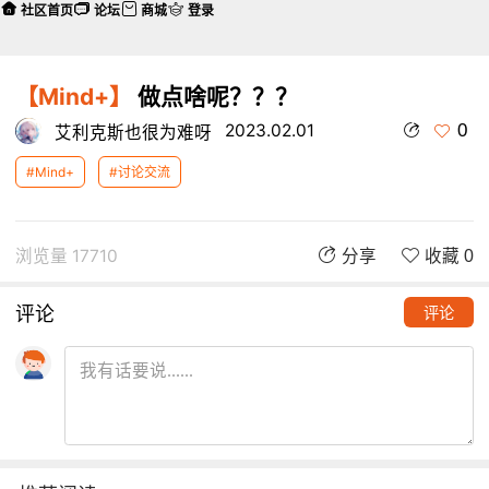
社区首页
论坛
商城
登录
【Mind+】
做点啥呢？？？
0
2023.02.01
艾利克斯也很为难呀
#Mind+
#讨论交流
浏览量 17710
分享
收藏 0
评论
评论