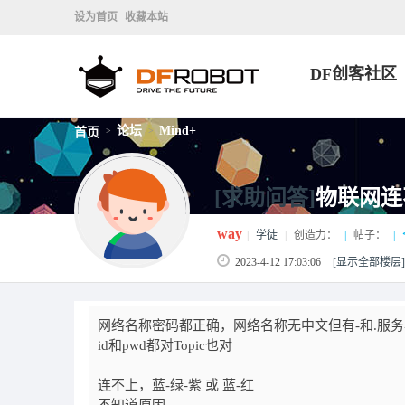
设为首页
收藏本站
DF创客社区
论坛
Mind+
首页
>
>
[求助问答]
物联网连
way
|
学徒
|
创造力：
|
帖子：
|
2023-4-12 17:03:06
[显示全部楼层]
网络名称密码都正确，网络名称无中文但有-和.服务器iot.df
id和pwd都对Topic也对
连不上，蓝-绿-紫 或 蓝-红