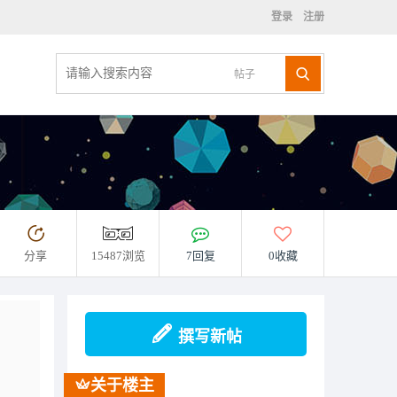
登录
注册
帖子
分享
15487浏览
7回复
0收藏
撰写新帖
关于楼主