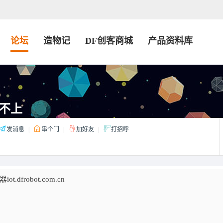
论坛
造物记
DF创客商城
产品资料库
不上
发消息
|
串个门
|
加好友
|
打招呼
robot.com.cn