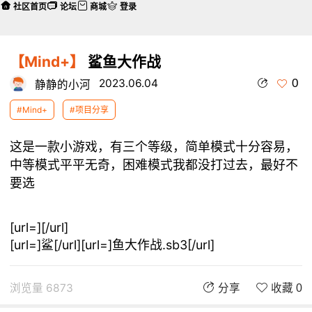
社区首页
论坛
商城
登录
【Mind+】
鲨鱼大作战
0
2023.06.04
静静的小河
#Mind+
#项目分享
这是一款小游戏，有三个等级，简单模式十分容易，
中等模式平平无奇，困难模式我都没打过去，最好不
要选
[url=]
[/url]
[url=]鲨[/url][url=]鱼大作战.sb3[/url]
浏览量 6873
分享
收藏 0