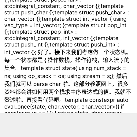
std::integral_constant
, char_vector
{};template
struct push_char {};template
struct push_char
> :
char_vector
{};template
struct int_vector { using
vec_type = int_vector; };template
struct pop_int
{};template
struct pop_int
> :
std::integral_constant
, int_vector
{};template
struct push_int {};template
struct push_int
> :
int_vector
{}; 好了。接下来我们考虑做一个状态机。
每一个状态都是 { 操作数栈，操作符栈，输入流 } 的
集合。template
struct state{ using num_stack =
ns; using op_stack = os; using stream = s;}; 然后
我们就可以 parse char 啦。这部分参照网上，很多
资料都会讲如何用两个栈求中序表达式的值。我就不
赘述啦。直接看代码吧。template
constexpr auto
eval_once(state
, char_vector
, char_vector
>){ if
constexpr (c == ' ') { return state
, char_vector
,
char_vector
>{}; } else if constexpr (c >= '0' && c
<= '9') { using merge_type =
decltype(merge(char_vector
{})); using ops =