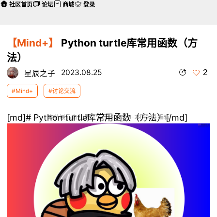
社区首页
论坛
商城
登录
【Mind+】
Python turtle库常用函数（方
法）
2
2023.08.25
星辰之子
#Mind+
#讨论交流
[md]# Python turtle库常用函数（方法）[/md]
本帖最后由 星辰之子 于 2023-8-29 19:51 编辑