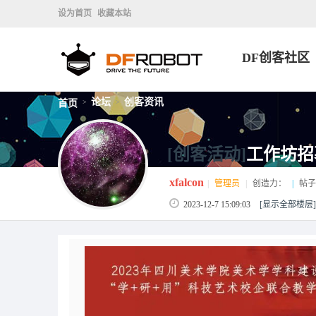
设为首页
收藏本站
DF创客社区
论坛
创客资讯
首页
>
>
[创客活动]
工作坊招
xfalcon
|
管理员
|
创造力：
|
帖子
2023-12-7 15:09:03
[显示全部楼层]