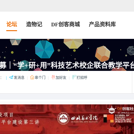
论坛
造物记
DF创客商城
产品资料库
募｜“学+研+用”科技艺术校企联合教学平台建
：
|
发消息
|
串个门
|
加好友
|
打招呼