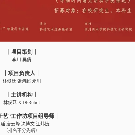
｜项目策划｜
李川 吴倩
｜项目负责人｜
林俊廷 张海超 邓川
｜主讲机构｜
林俊廷 X DFRobot
于艺”工作坊项目组导师｜
廷 唐云峰 沈博文 江炜婕
（排名不分先后）