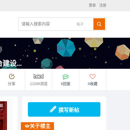
登录
注册
帖子
设...
分享
23200浏览
0回复
0收藏
撰写新帖
关于楼主