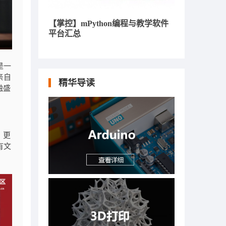
【掌控】mPython编程与教学软件
平台汇总
是一
亲自
精华导读
融盛
，更
有文