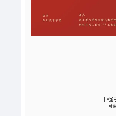
｜“游
林俊