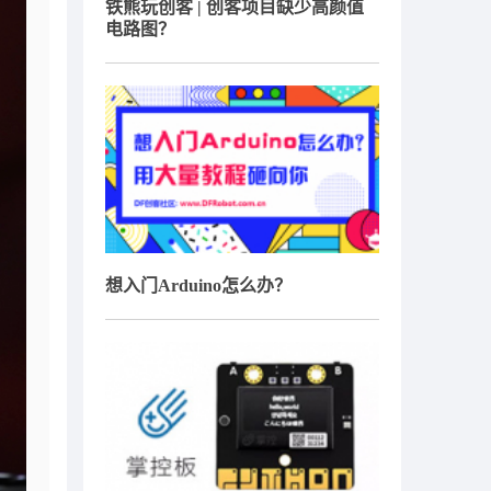
铁熊玩创客 | 创客项目缺少高颜值
电路图？
想入门Arduino怎么办？