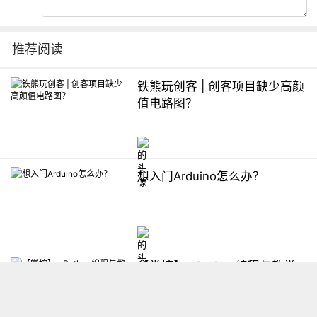
推荐阅读
铁熊玩创客 | 创客项目缺少高颜
值电路图？
想入门Arduino怎么办？
【掌控】mPython编程与教学
软件平台汇总