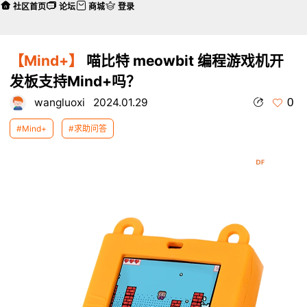
社区首页
论坛
商城
登录
【Mind+】
喵比特 meowbit 编程游戏机开
发板支持Mind+吗？
0
wangluoxi
2024.01.29
#Mind+
#求助问答