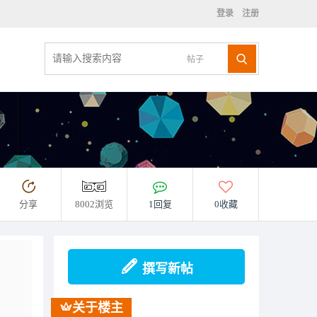
登录
注册
帖子
分享
8002浏览
1回复
0收藏
撰写新帖
关于楼主