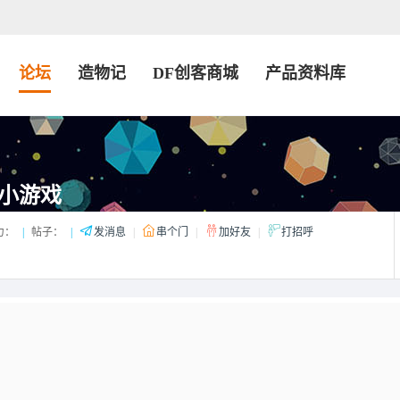
论坛
造物记
DF创客商城
产品资料库
小游戏
力：
|
帖子：
|
发消息
|
串个门
|
加好友
|
打招呼