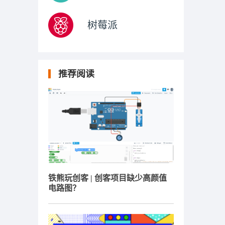
树莓派
推荐阅读
铁熊玩创客 | 创客项目缺少高颜值
电路图？