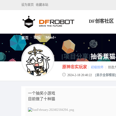
设为首页
收藏本站
DF创客社区
论坛
Mind+
首页
>
>
[项目分享]
抽香蕉猫
原神忠实玩家
|
初级技师
|
创造
2024-2-18 20:40:22
[显示全部楼层]
一个抽奖小游戏
目前做了十种猫