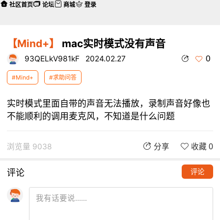
社区首页
论坛
商城
登录
【Mind+】
mac实时模式没有声音
0
93QELkV981kF
2024.02.27
#Mind+
#求助问答
实时模式里面自带的声音无法播放，录制声音好像也
不能顺利的调用麦克风，不知道是什么问题
浏览量 9038
分享
收藏 0
评论
评论