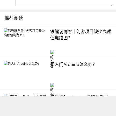
推荐阅读
铁熊玩创客 | 创客项目缺少高颜
值电路图？
想入门Arduino怎么办？
【掌控】mPython编程与教学
软件平台汇总