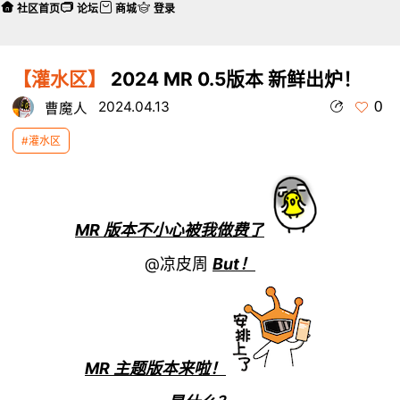
社区首页
论坛
商城
登录
【灌水区】
2024 MR 0.5版本 新鲜出炉！
0
2024.04.13
曹魔人
#灌水区
MR 版本不小心被我做费了
@凉皮周
But！
MR 主题版本来啦！