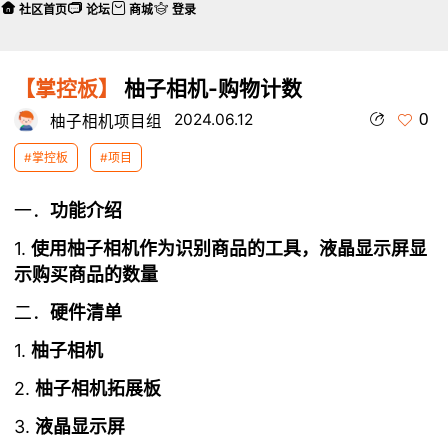
社区首页
论坛
商城
登录
【掌控板】
柚子相机-购物计数
0
2024.06.12
柚子相机项目组
#掌控板
#项目
一．
功能介绍
1.
使用
柚子
相机作为
识别商品的工具，液晶显示屏显
示购买商品的数量
二．
硬件清单
1.
柚子
相机
2.
柚子相机拓展板
3.
液晶显示屏