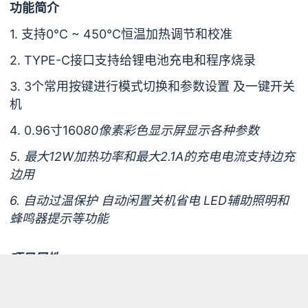
功能简介
1. 支持0℃ ~ 450℃恒温加热调节和校准
2. TYPE-C接口支持给锂电池充电和程序烧录
3. 3个常用按键进行模式切换和参数设置 及一键开关
机
4. 0.96寸160
80像素彩色显示屏显示各种参数
5. 最大12W加热功率和最大2.1A的充电电流支持边充
边用
6. 自动过温保护 自动闲置关机省电 LED辅助照明和
蜂鸣器提示等功能
项目属性
1. 本项目首次公开未曾在别的比赛中获奖，为负熵生
之光本人原创 CC BY-SA 4.0 开源项目