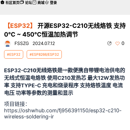
社区首页
论坛
商城
登录
【ESP32】
开源ESP32-C210无线烙铁 支持
0℃ ~ 450℃恒温加热调节
0
FSSZG
2024.07.12
#ESP32
#ESP8266/ESP32
ESP32-C210无线烙铁是一款便携自带锂电池供电的
本帖最后由 FSSZG 于 2024-7-12 10:10 编辑
无线式恒温电烙铁 使用C210发热芯 最大12W发热功
率 支持TYPE-C 充电和烧录程序 支持烙铁温度 电流
电压 功率等参数的测量和显示
项目链接：
https://oshwhub.com/fj956391150/esp32-c210-
wireless-soldering-ir