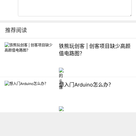
推荐阅读
铁熊玩创客 | 创客项目缺少高颜
值电路图？
想入门Arduino怎么办？
【掌控】mPython编程与教学
软件平台汇总