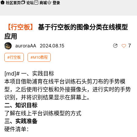
社区首页
论坛
商城
登录
【行空板】
基于行空板的图像分类在线模型
应用
7
auroraAA
2024.08.15
#行空板
#M10教程
[md]# 一、实践目标
本项目借助浦育在线平台训练石头剪刀布的手势模
型，之后使用行空板和外接摄像头，进行实时的手势
识别，并将识别结果显示在屏幕上。
二、知识目标
了解在线上平台训练模型的方式
三、实践准备
硬件清单：