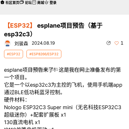
社区首页
论坛
商城
登录
【ESP32】
esplane项目预告（基于
esp32c3）
1
2024.08.19
刘骏森
#ESP32
#ESP8266/ESP32
esplane项目预告来了！这是我在网上准备发布的第
本帖最后由 刘骏森 于 2024-8-24 16:56 编辑
一个项目。
它是一个以esp32c3为主控的飞机，使用手机端app
通过BLE低功耗蓝牙控制。
硬件材料：
Nologo ESP32C3 Super mini（无名科技ESP32C3
超级迷你）+配套扩展板 x1
130直流电机 x1