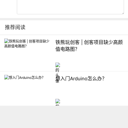
推荐阅读
铁熊玩创客 | 创客项目缺少高颜
值电路图？
想入门Arduino怎么办？
【掌控】mPython编程与教学
软件平台汇总