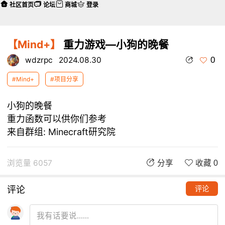
社区首页
论坛
商城
登录
【Mind+】
重力游戏—小狗的晚餐
0
wdzrpc
2024.08.30
#Mind+
#项目分享
小狗的晚餐
重力函数可以供你们参考
来自群组:
Minecraft研究院
浏览量 6057
分享
收藏 0
评论
评论