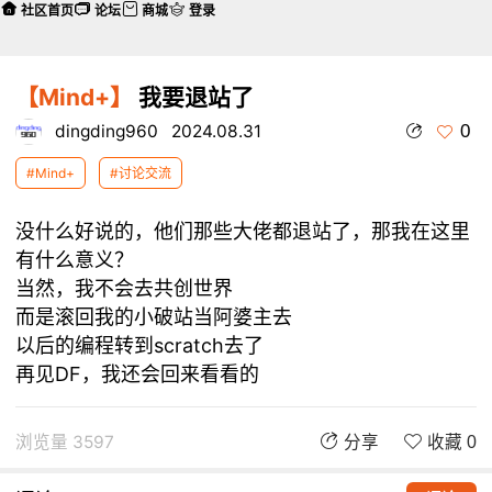
社区首页
论坛
商城
登录
【Mind+】
我要退站了
0
dingding960
2024.08.31
#Mind+
#讨论交流
没什么好说的，他们那些大佬都退站了，那我在这里
有什么意义？
当然，我不会去共创世界
而是滚回我的小破站当阿婆主去
以后的编程转到scratch去了
再见DF，我还会回来看看的
浏览量 3597
分享
收藏 0