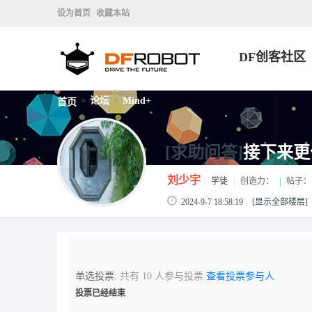
设为首页
收藏本站
DF创客社区
论坛
Mind+
首页
>
>
[求助问答]
接下来更
刘少宇
|
学徒
|
创造力：
|
帖子：
2024-9-7 18:58:19
[显示全部楼层]
单选投票
, 共有 10 人参与投票
查看投票参与人
投票已经结束