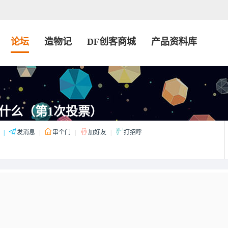
论坛
造物记
DF创客商城
产品资料库
什么（第1次投票）
|
发消息
|
串个门
|
加好友
|
打招呼