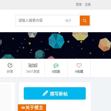
登录
注册
帖子
分享
5437浏览
0回复
0收藏
撰写新帖
关于楼主