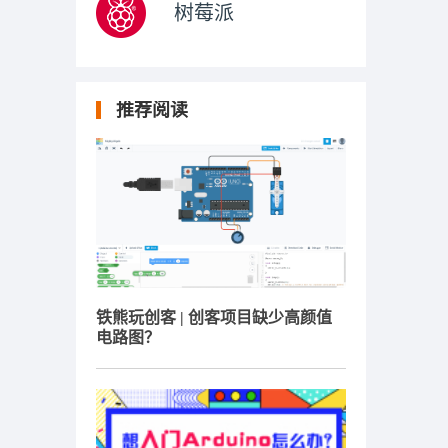
树莓派
推荐阅读
铁熊玩创客 | 创客项目缺少高颜值
电路图？