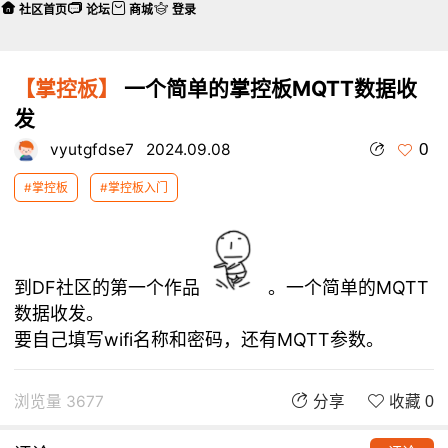
社区首页
论坛
商城
登录
【掌控板】
一个简单的掌控板MQTT数据收
发
0
vyutgfdse7
2024.09.08
#掌控板
#掌控板入门
到DF社区的第一个作品
。一个简单的MQTT
数据收发。
要自己填写wifi名称和密码，还有MQTT参数。
浏览量 3677
分享
收藏 0