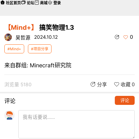
社区首页
论坛
商城
登录
【Mind+】
搞笑物理1.3
0
2024.10.12
吴哲源
#Mind+
#项目分享
来自群组:
Minecraft研究院
浏览量 5180
分享
收藏 0
评论
评论