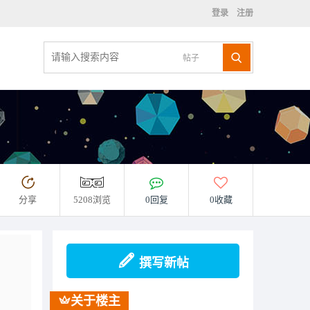
登录
注册
帖子
分享
5208浏览
0回复
0收藏
撰写新帖
关于楼主