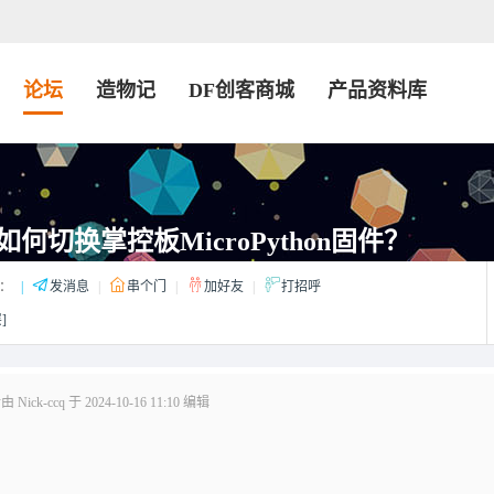
论坛
造物记
DF创客商城
产品资料库
中如何切换掌控板MicroPython固件？
：
|
发消息
|
串个门
|
加好友
|
打招呼
]
ick-ccq 于 2024-10-16 11:10 编辑