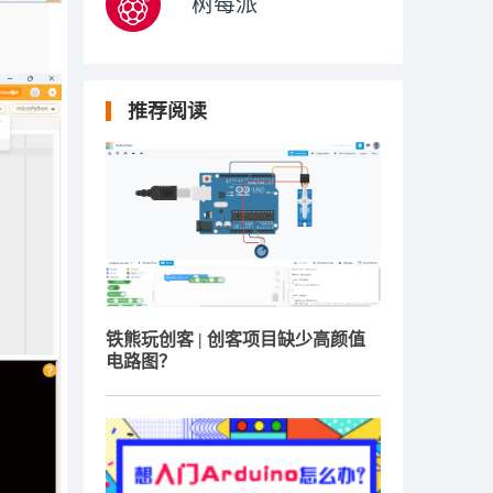
树莓派
推荐阅读
铁熊玩创客 | 创客项目缺少高颜值
电路图？