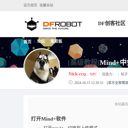
设为首页
收藏本站
DF创客社区
论坛
掌控板
首页
>
>
[高级教程]
Mind+
Nick-ccq
|
NPC
|
创造力：
|
帖子
2024-10-15 12:20:33
[显示全部楼层
本帖最后由 N
打开Mind+软件