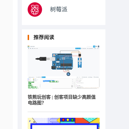
树莓派
推荐阅读
铁熊玩创客 | 创客项目缺少高颜值
电路图？