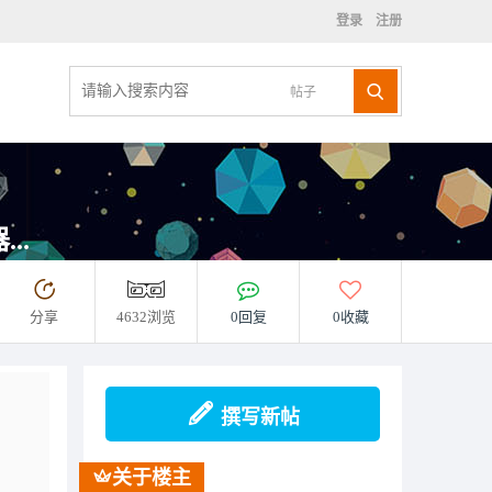
登录
注册
帖子
..
分享
4632浏览
0回复
0收藏
撰写新帖
关于楼主