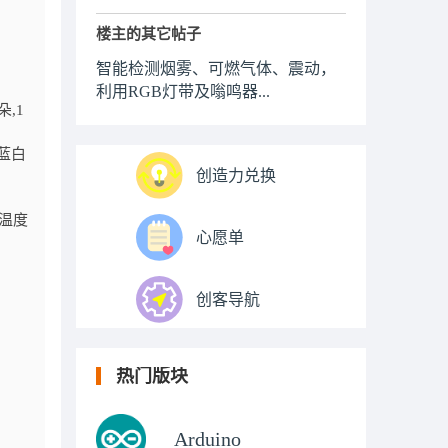
楼主的其它帖子
）
智能检测烟雾、可燃气体、震动，
利用RGB灯带及嗡鸣器...
,1
蓝白
创造力兑换
温度
心愿单
创客导航
热门版块
Arduino