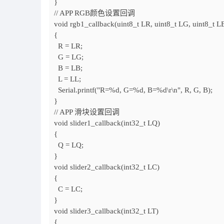
}
// APP RGB颜色设置回调
void rgb1_callback(uint8_t
LR,
uint8_t
LG,
uint8_t
L
{
R = LR;
G = LG;
B = LB;
L = LL;
Serial.printf("R=%d, G=%d, B=%d\r\n", R, G, B);
}
// APP 滑块设置回调
void slider1_callback(int32_t
LQ)
{
Q = LQ;
}
void slider2_callback(int32_t
LC)
{
C = LC;
}
void slider3_callback(int32_t
LT)
{