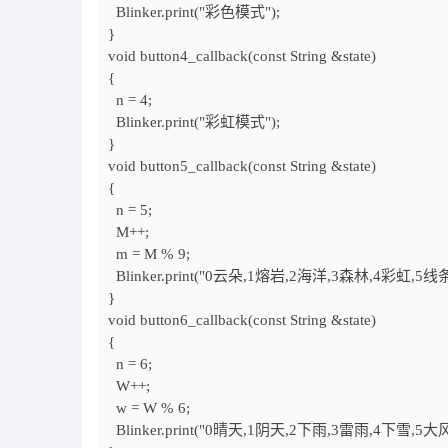
Blinker.print("彩色模式");
}
void button4_callback(const
String
&state)
{
n = 4;
Blinker.print("彩虹模式");
}
void button5_callback(const
String
&state)
{
n = 5;
M++;
m = M % 9;
Blinker.print("0云朵,1熔岩,2海洋,3森林,4彩虹,5线
}
void button6_callback(const
String
&state)
{
n = 6;
W++;
w = W % 6;
Blinker.print("0晴天,1阴天,2下雨,3雷雨,4下雪,5大风"