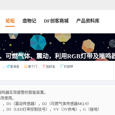
论坛
造物记
DF创客商城
产品资料库
、可燃气体、震动，利用RGB灯带及嗡鸣器.
：
|
发消息
|
串个门
|
加好友
|
打招呼
嗡鸣器实现报警的智能装置。
修改使用。
电），D1（震动传感器），D2（可燃气体传感器MQ-9）
器），D5（LED灯带控制信号），VV（3V供电），G（接地）