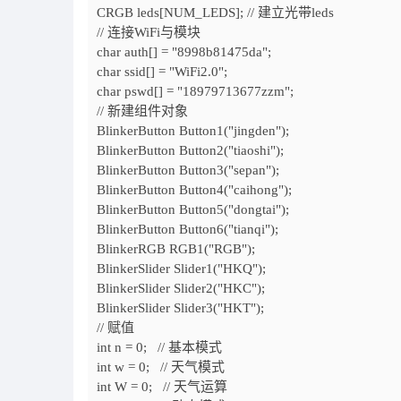
CRGB leds[NUM_LEDS];
// 建立光带leds
// 连接WiFi与模块
char
auth[] =
"8998b81475da";
char
ssid[] =
"WiFi2.0";
char
pswd[] =
"18979713677zzm";
// 新建组件对象
BlinkerButton Button1("jingden");
BlinkerButton Button2("tiaoshi");
BlinkerButton Button3("sepan");
BlinkerButton Button4("caihong");
BlinkerButton Button5("dongtai");
BlinkerButton Button6("tianqi");
BlinkerRGB RGB1("RGB");
BlinkerSlider Slider1("HKQ");
BlinkerSlider Slider2("HKC");
BlinkerSlider Slider3("HKT");
// 赋值
int
n =
0;
// 基本模式
int
w =
0;
// 天气模式
int
W =
0;
// 天气运算