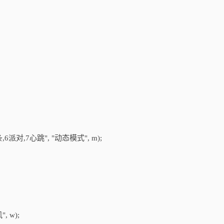
条,6派对,7心跳", "动态模式", m);
, w);