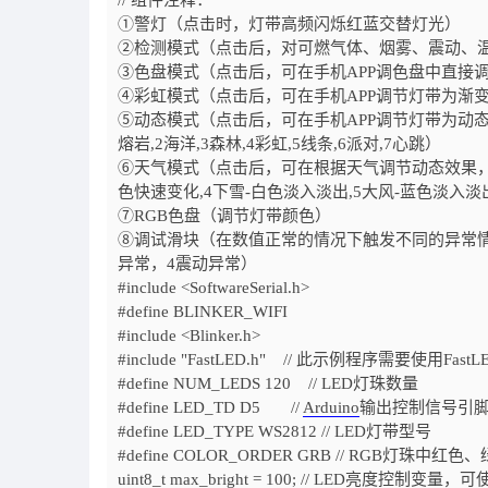
// 组件注释：
①警灯（点击时，灯带高频闪烁红蓝交替灯光）
②检测模式（点击后，对可燃气体、烟雾、震动、
③色盘模式（点击后，可在手机APP调色盘中直接
④彩虹模式（点击后，可在手机APP调节灯带为渐
⑤动态模式（点击后，可在手机APP调节灯带为动
熔岩,2海洋,3森林,4彩虹,5线条,6派对,7心跳）
⑥天气模式（点击后，可在根据天气调节动态效果，0晴
色快速变化,4下雪-白色淡入淡出,5大风-蓝色淡入淡
⑦RGB色盘（调节灯带颜色）
⑧调试滑块（在数值正常的情况下触发不同的异常情
异常，4震动异常）
#include <SoftwareSerial.h>
#define BLINKER_WIFI
#include <Blinker.h>
#include "FastLED.h"
// 此示例程序需要使用FastL
#define NUM_LEDS 120
// LED灯珠数量
#define LED_TD
D5
//
Arduino
输出控制信号引
#define LED_TYPE
WS2812
// LED灯带型号
#define COLOR_ORDER
GRB
// RGB灯珠中红色
uint8_t
max_bright =
100;
// LED亮度控制变量，可