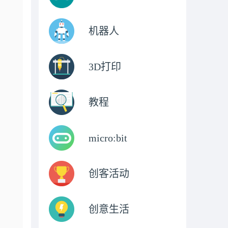
机器人
3D打印
教程
micro:bit
创客活动
创意生活