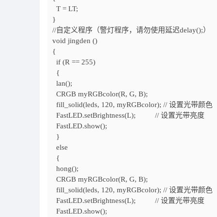
T = LT;
}
//自定义程序（警灯程序，请勿使用延迟delay();）
void jingden
()
{
if
(R ==
255)
{
lan();
CRGB myRGBcolor(R, G, B);
fill_solid(leds, 120, myRGBcolor);
// 设置光带颜色
FastLED.setBrightness(L);
// 设置光带亮度
FastLED.show();
}
else
{
hong();
CRGB myRGBcolor(R, G, B);
fill_solid(leds, 120, myRGBcolor);
// 设置光带颜色
FastLED.setBrightness(L);
// 设置光带亮度
FastLED.show();