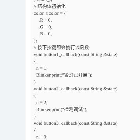
// 结构体初始化
color_t
color = {
.R = 0,
.G = 0,
.B = 0,
};
// 按下按键即会执行该函数
void button1_callback(const
String
&state)
{
n = 1;
Blinker.print("警灯已开启");
}
void button2_callback(const
String
&state)
{
n = 2;
Blinker.print("检测调试");
}
void button3_callback(const
String
&state)
{
n = 3;