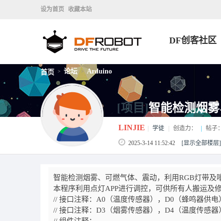
设为首页
收藏本站
DF创客社区
论坛
Arduino
首页
>
>
[项目]
智能检测烟雾
LINJIE
|
学徒
|
创造力：
|
帖子
2025-3-14 11:52:42
[显示全部楼层]
智能检测烟雾、可燃气体、震动，利用RGB灯带及
本程序利用点灯APP进行调控，可供所有人搬运及
// 接口注释：A0（温度传感器），D0（蜂鸣器供
// 接口注释：D3（烟雾传感器），D4（温度传感