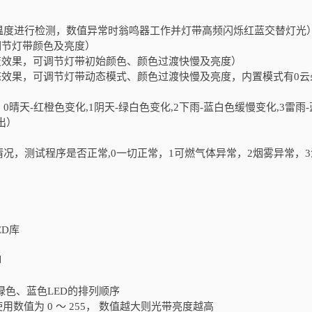
温度进行检测，数值异常时翁鸣器工作并灯带高频闪烁红蓝交替灯光
调节灯带颜色及亮度）
变效果，可调节灯带初始颜色、颜色过渡快慢及亮度）
态效果，可调节灯带动态模式、颜色过渡快慢及亮度，内置模式有0云朵
天-红橙色变化,1阴天-绿白色变化,2下雨-蓝白色缓慢变化,3雷雨-
出）
况，测试程序是否正常,0一切正常，1可燃气体异常，2烟雾异常，3
ED库
脚
、绿色、蓝色LED的排列顺序
使用数值为 0 ～ 255， 数值越大则光带亮度越高