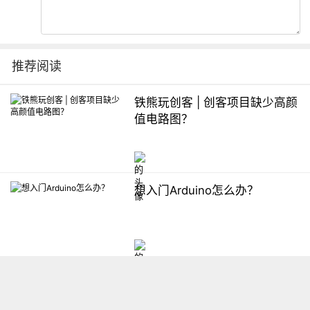
推荐阅读
铁熊玩创客 | 创客项目缺少高颜
值电路图？
想入门Arduino怎么办？
【掌控】mPython编程与教学
软件平台汇总