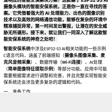
速响应的智能安保解决方案？这款基于 ESP32 S3 AI
摄像头模块的智能安保系统，正是你一直在寻找的答
案。它凭借着强大的 AI 处理能力、出色的图像识别
技术以及高效的网络通信功能，能够在复杂的环境中
精准捕捉异常，第一时间发出警报，让潜在的安全威
胁无所遁形。接下来，就让我们一同深入了解这款智
能安保系统的神奇之处吧！
智能安保系统
中涉及
相关功能的一些示例
ESP32-S3 AI
语言代码，涵盖了前端感知（
摄像头图像采集、麦
C
克风音频采集
）、数据传输（
连接
）、
处理
Wi-Fi
AI
（
简单图像特征提取示例
）等部分功能。
应用中可
能
需要根据需求进行调整和完善，并且完整实现智能安
保系统还会涉及更多复杂的逻辑和代码。
一、准备工作
1.下载Arduino IED,按照教程下载最新版软件
Arduino入门教程00 - 初始Arduino DF创
下载链接：