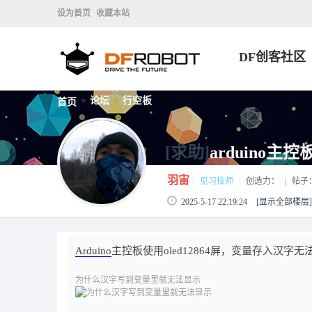
设为首页
收藏本站
DF创客社区
论坛
行空板
首页
>
>
[求助]
arduino主
羽宙
|
见习技师
|
创造力：
|
帖子
2025-5-17 22:19:24
[显示全部楼层]
Arduino
主控板使用oled12864屏，变量存入汉字无
为什么汉字写到变量里就无法显示