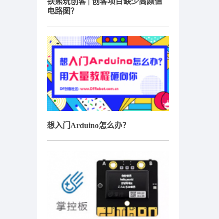
铁熊玩创客 | 创客项目缺少高颜值
电路图？
想入门Arduino怎么办？