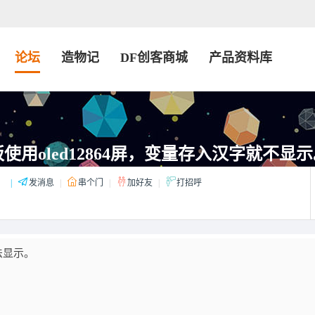
论坛
造物记
DF创客商城
产品资料库
控板使用oled12864屏，变量存入汉字就不显
：
|
发消息
|
串个门
|
加好友
|
打招呼
法显示。