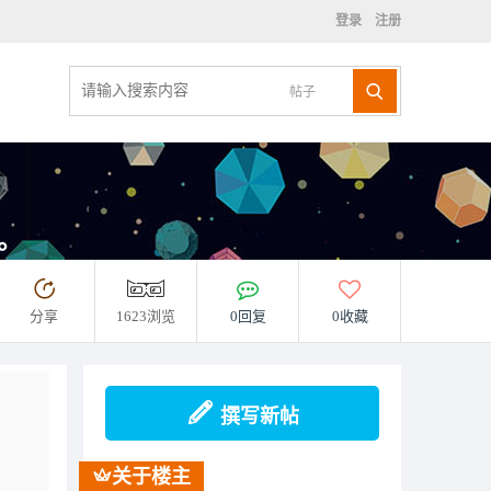
登录
注册
帖子
示。
分享
1623浏览
0回复
0收藏
撰写新帖
关于楼主